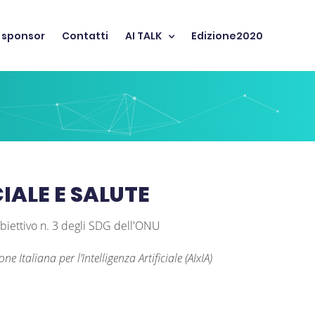
 sponsor
Contatti
AI TALK
Edizione2020
IALE E SALUTE
l'obiettivo n. 3 degli SDG dell'ONU
ne Italiana per l’Intelligenza Artificiale (AIxIA)