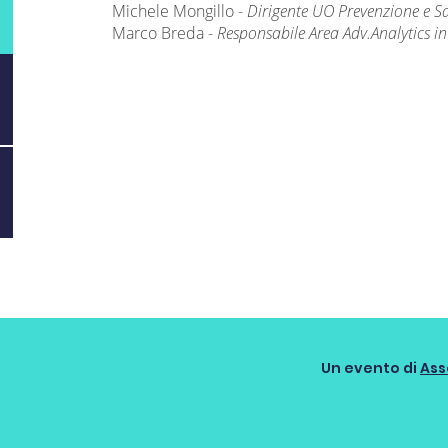
Michele Mongillo
-
Dirigente UO Prevenzione e S
Marco Breda
-
Responsabile Area Adv.Analytics in
Un evento di
Ass