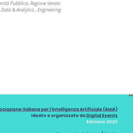
anità Pubblica, Regione Veneto
 Data & Analytics ​, Engineering
ociazione Italiana per l'intelligenza Artificiale (AIxIA)
ideato e organizzato da
Digital Events
Edizione 2020