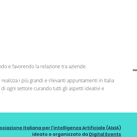
endo e favorendo la relazione tra aziende.
realizza i più grandi e rilevanti appuntamenti in Italia
 di ogni settore curando tutti gli aspetti ideativi e
ociazione Italiana per l'intelligenza Artificiale (AIxIA)
ideato e organizzato da
Digital Events