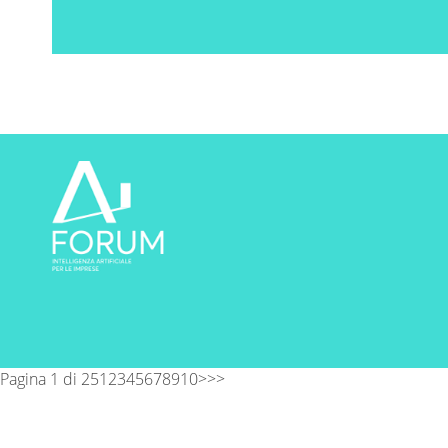
Pagina 1 di 25
1
2
3
4
5
6
7
8
9
10
>
>>