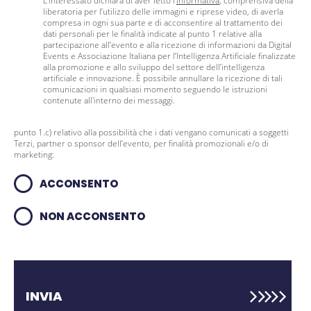
L’interessato dichiara di aver letto l’
Informativa
, comprensiva della
liberatoria per l’utilizzo delle immagini e riprese video, di averla
compresa in ogni sua parte e di acconsentire al trattamento dei
dati personali per le finalità indicate al punto 1 relative alla
partecipazione all’evento e alla ricezione di informazioni da Digital
Events e Associazione Italiana per l’Intelligenza Artificiale finalizzate
alla promozione e allo sviluppo del settore dell’intelligenza
artificiale e innovazione. È possibile annullare la ricezione di tali
comunicazioni in qualsiasi momento seguendo le istruzioni
contenute all'interno dei messaggi.
punto 1.c) relativo alla possibilità che i dati vengano comunicati a soggetti
Terzi, partner o sponsor dell’evento, per finalità promozionali e/o di
marketing:
ACCONSENTO
NON ACCONSENTO
INVIA