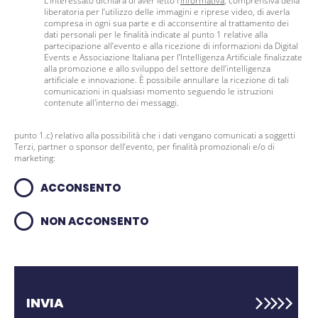
L’interessato dichiara di aver letto l’
Informativa
, comprensiva della
liberatoria per l’utilizzo delle immagini e riprese video, di averla
compresa in ogni sua parte e di acconsentire al trattamento dei
dati personali per le finalità indicate al punto 1 relative alla
partecipazione all’evento e alla ricezione di informazioni da Digital
Events e Associazione Italiana per l’Intelligenza Artificiale finalizzate
alla promozione e allo sviluppo del settore dell’intelligenza
artificiale e innovazione. È possibile annullare la ricezione di tali
comunicazioni in qualsiasi momento seguendo le istruzioni
contenute all'interno dei messaggi.
punto 1.c) relativo alla possibilità che i dati vengano comunicati a soggetti
Terzi, partner o sponsor dell’evento, per finalità promozionali e/o di
marketing:
ACCONSENTO
NON ACCONSENTO
INVIA