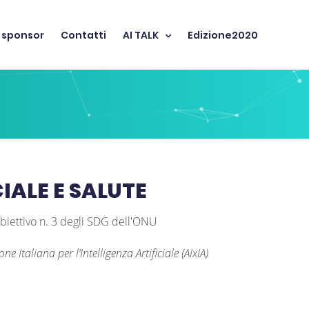
 sponsor
Contatti
AI TALK
Edizione2020
IALE E SALUTE
l'obiettivo n. 3 degli SDG dell'ONU
ne Italiana per l’Intelligenza Artificiale (AIxIA)