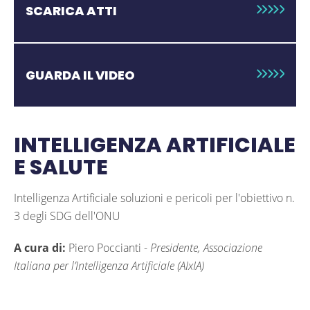
SCARICA ATTI
GUARDA IL VIDEO
INTELLIGENZA ARTIFICIALE
E SALUTE
Intelligenza Artificiale soluzioni e pericoli per l'obiettivo n.
3 degli SDG dell'ONU
A cura di:
Piero Poccianti
-
Presidente, Associazione
Italiana per l’Intelligenza Artificiale (AIxIA)