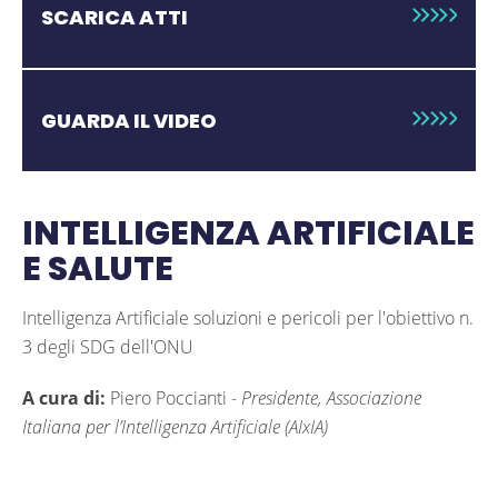
SCARICA ATTI
GUARDA IL VIDEO
INTELLIGENZA ARTIFICIALE
E SALUTE
Intelligenza Artificiale soluzioni e pericoli per l'obiettivo n.
3 degli SDG dell'ONU
A cura di:
Piero Poccianti
-
Presidente, Associazione
Italiana per l’Intelligenza Artificiale (AIxIA)